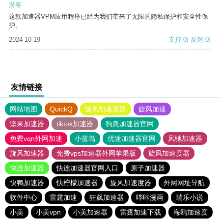
游客
这款加速器VPM应用程序已经为我们带来了无限的隐私保护和安全性保
护。
2024-10-19
支持
[0]
反对
[0]
友情链接
网站地图
QuickQ
旋风加速度器
旋风加速
坚果加速器
tiktok加速器
狗急加速器官网
免费vqn外网加速
小蓝鸟
优途加速器官网
风驰加速器
旋风加速器
免费vps加速器外网苹果版
旋风加速度器
快连加速器
快连加速器官网入口
原子加速器
快鸭加速器
快柠檬加速器
旋风加速度器
外网网址导航
软件中心
雷霆加速
狂飙加速器
哔咔漫画
瑞乐小说
小美
小美vpn
小美加速器
雷霆加速下载
海鸥加速度