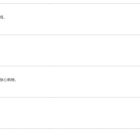
绩。
够放心购物。