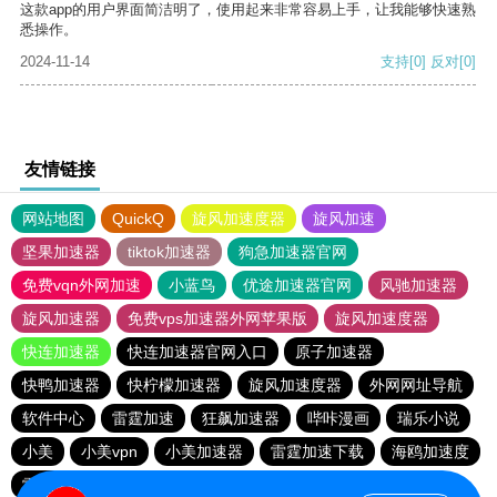
这款app的用户界面简洁明了，使用起来非常容易上手，让我能够快速熟
悉操作。
2024-11-14
支持
[0]
反对
[0]
友情链接
网站地图
QuickQ
旋风加速度器
旋风加速
坚果加速器
tiktok加速器
狗急加速器官网
免费vqn外网加速
小蓝鸟
优途加速器官网
风驰加速器
旋风加速器
免费vps加速器外网苹果版
旋风加速度器
快连加速器
快连加速器官网入口
原子加速器
快鸭加速器
快柠檬加速器
旋风加速度器
外网网址导航
软件中心
雷霆加速
狂飙加速器
哔咔漫画
瑞乐小说
小美
小美vpn
小美加速器
雷霆加速下载
海鸥加速度
雷霆加速版ins
海鸥加速器下载
雷霆加速