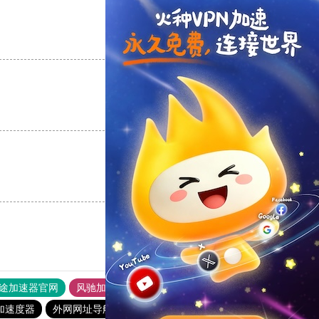
支持
[0]
反对
[0]
支持
[0]
反对
[0]
支持
[0]
反对
[0]
途加速器官网
风驰加速器
旋风加速器
加速度器
外网网址导航
软件中心
雷霆加速
狂飙加速器