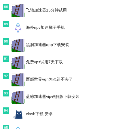
88
飞驰加速器15分钟试用
89
海外npv加速梯子手机
90
黑洞加速器app下载安装
91
免费vps试用7天下载
92
西部世界vqn怎么进不去了
93
蓝鲸加速器vip破解版下载安装
94
clash下载 安卓
95