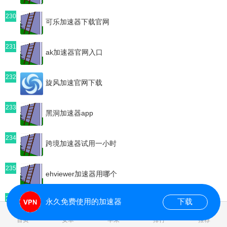
230
可乐加速器下载官网
231
ak加速器官网入口
232
旋风加速官网下载
233
黑洞加速器app
234
跨境加速器试用一小时
235
ehviewer加速器用哪个
236
永久免费使用的加速器
下载
原子加速器安卓版
首页
安卓
苹果
排行
推荐