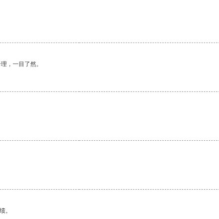
合理，一目了然。
绩。