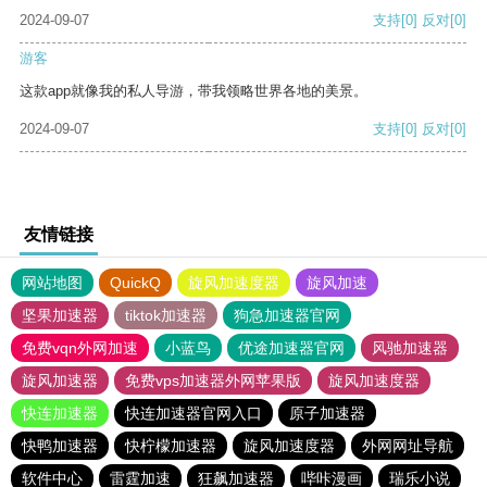
2024-09-07
支持
[0]
反对
[0]
游客
这款app就像我的私人导游，带我领略世界各地的美景。
2024-09-07
支持
[0]
反对
[0]
友情链接
网站地图
QuickQ
旋风加速度器
旋风加速
坚果加速器
tiktok加速器
狗急加速器官网
免费vqn外网加速
小蓝鸟
优途加速器官网
风驰加速器
旋风加速器
免费vps加速器外网苹果版
旋风加速度器
快连加速器
快连加速器官网入口
原子加速器
快鸭加速器
快柠檬加速器
旋风加速度器
外网网址导航
软件中心
雷霆加速
狂飙加速器
哔咔漫画
瑞乐小说