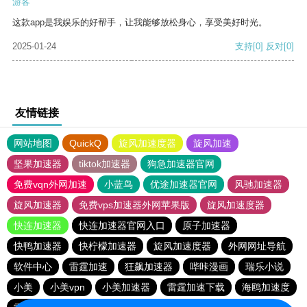
游客
这款app是我娱乐的好帮手，让我能够放松身心，享受美好时光。
2025-01-24
支持
[0]
反对
[0]
友情链接
网站地图
QuickQ
旋风加速度器
旋风加速
坚果加速器
tiktok加速器
狗急加速器官网
免费vqn外网加速
小蓝鸟
优途加速器官网
风驰加速器
旋风加速器
免费vps加速器外网苹果版
旋风加速度器
快连加速器
快连加速器官网入口
原子加速器
快鸭加速器
快柠檬加速器
旋风加速度器
外网网址导航
软件中心
雷霆加速
狂飙加速器
哔咔漫画
瑞乐小说
小美
小美vpn
小美加速器
雷霆加速下载
海鸥加速度