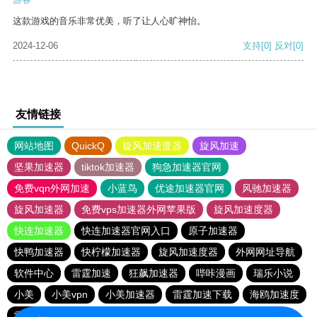
这款游戏的音乐非常优美，听了让人心旷神怡。
2024-12-06
支持
[0]
反对
[0]
友情链接
网站地图
QuickQ
旋风加速度器
旋风加速
坚果加速器
tiktok加速器
狗急加速器官网
免费vqn外网加速
小蓝鸟
优途加速器官网
风驰加速器
旋风加速器
免费vps加速器外网苹果版
旋风加速度器
快连加速器
快连加速器官网入口
原子加速器
快鸭加速器
快柠檬加速器
旋风加速度器
外网网址导航
软件中心
雷霆加速
狂飙加速器
哔咔漫画
瑞乐小说
小美
小美vpn
小美加速器
雷霆加速下载
海鸥加速度
雷霆加速版ins
海鸥加速器下载
雷霆加速