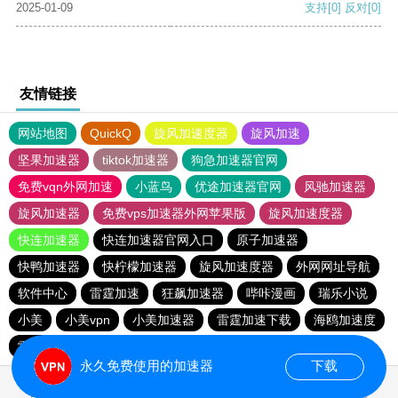
2025-01-09
支持
[0]
反对
[0]
友情链接
网站地图
QuickQ
旋风加速度器
旋风加速
坚果加速器
tiktok加速器
狗急加速器官网
免费vqn外网加速
小蓝鸟
优途加速器官网
风驰加速器
旋风加速器
免费vps加速器外网苹果版
旋风加速度器
快连加速器
快连加速器官网入口
原子加速器
快鸭加速器
快柠檬加速器
旋风加速度器
外网网址导航
软件中心
雷霆加速
狂飙加速器
哔咔漫画
瑞乐小说
小美
小美vpn
小美加速器
雷霆加速下载
海鸥加速度
雷霆加速版ins
海鸥加速器下载
雷霆加速
永久免费使用的加速器
下载
0.023369s