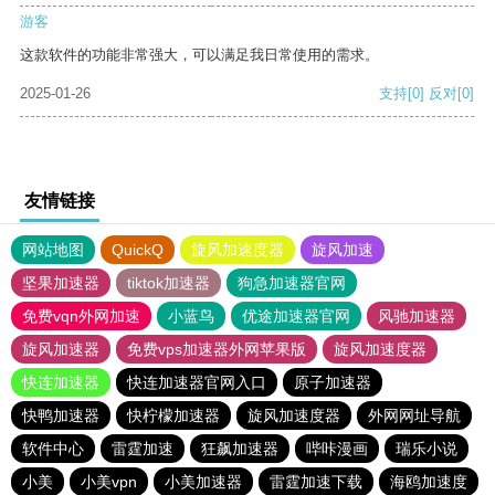
游客
这款软件的功能非常强大，可以满足我日常使用的需求。
2025-01-26
支持
[0]
反对
[0]
友情链接
网站地图
QuickQ
旋风加速度器
旋风加速
坚果加速器
tiktok加速器
狗急加速器官网
免费vqn外网加速
小蓝鸟
优途加速器官网
风驰加速器
旋风加速器
免费vps加速器外网苹果版
旋风加速度器
快连加速器
快连加速器官网入口
原子加速器
快鸭加速器
快柠檬加速器
旋风加速度器
外网网址导航
软件中心
雷霆加速
狂飙加速器
哔咔漫画
瑞乐小说
小美
小美vpn
小美加速器
雷霆加速下载
海鸥加速度