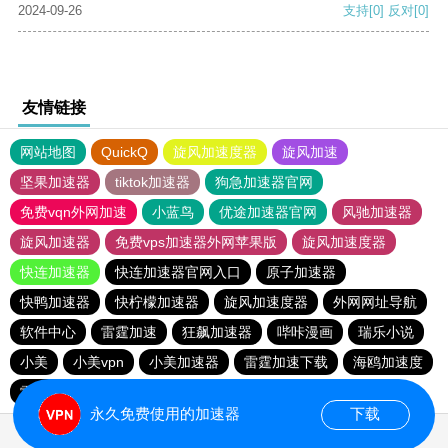
2024-09-26
支持
[0]
反对
[0]
友情链接
网站地图
QuickQ
旋风加速度器
旋风加速
坚果加速器
tiktok加速器
狗急加速器官网
免费vqn外网加速
小蓝鸟
优途加速器官网
风驰加速器
旋风加速器
免费vps加速器外网苹果版
旋风加速度器
快连加速器
快连加速器官网入口
原子加速器
快鸭加速器
快柠檬加速器
旋风加速度器
外网网址导航
软件中心
雷霆加速
狂飙加速器
哔咔漫画
瑞乐小说
小美
小美vpn
小美加速器
雷霆加速下载
海鸥加速度
雷霆加速版ins
海鸥加速器下载
雷霆加速
永久免费使用的加速器
下载