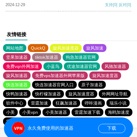
2024-12-29
支持
[0]
反对
[0]
友情链接
网站地图
QuickQ
旋风加速度器
旋风加速
坚果加速器
tiktok加速器
狗急加速器官网
免费vqn外网加速
小蓝鸟
优途加速器官网
风驰加速器
旋风加速器
免费vps加速器外网苹果版
旋风加速度器
快连加速器
快连加速器官网入口
原子加速器
快鸭加速器
快柠檬加速器
旋风加速度器
外网网址导航
软件中心
雷霆加速
狂飙加速器
哔咔漫画
瑞乐小说
小美
小美vpn
小美加速器
雷霆加速下载
海鸥加速度
雷霆加速版ins
海鸥加速器下载
雷霆加速
永久免费使用的加速器
下载