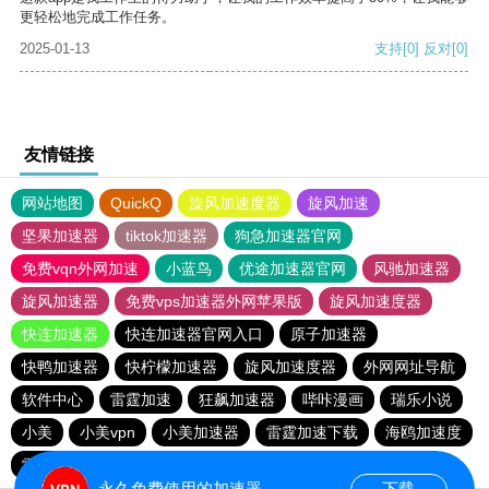
更轻松地完成工作任务。
2025-01-13
支持
[0]
反对
[0]
友情链接
网站地图
QuickQ
旋风加速度器
旋风加速
坚果加速器
tiktok加速器
狗急加速器官网
免费vqn外网加速
小蓝鸟
优途加速器官网
风驰加速器
旋风加速器
免费vps加速器外网苹果版
旋风加速度器
快连加速器
快连加速器官网入口
原子加速器
快鸭加速器
快柠檬加速器
旋风加速度器
外网网址导航
软件中心
雷霆加速
狂飙加速器
哔咔漫画
瑞乐小说
小美
小美vpn
小美加速器
雷霆加速下载
海鸥加速度
雷霆加速版ins
海鸥加速器下载
雷霆加速
永久免费使用的加速器
下载