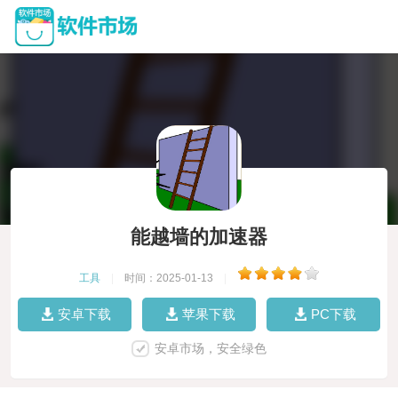
能越墙的加速器
工具
|
时间：2025-01-13
|
安卓下载
苹果下载
PC下载
安卓市场，安全绿色