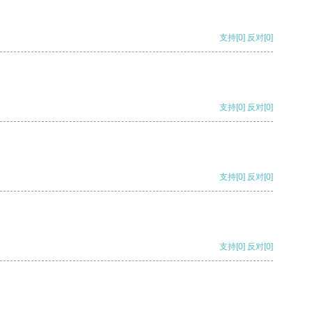
支持
[0]
反对
[0]
支持
[0]
反对
[0]
支持
[0]
反对
[0]
支持
[0]
反对
[0]