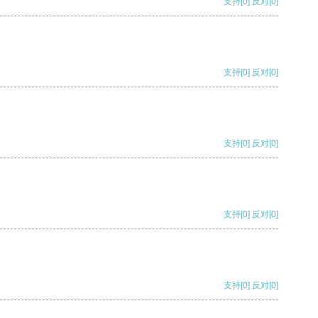
支持
[0]
反对
[0]
支持
[0]
反对
[0]
支持
[0]
反对
[0]
支持
[0]
反对
[0]
支持
[0]
反对
[0]