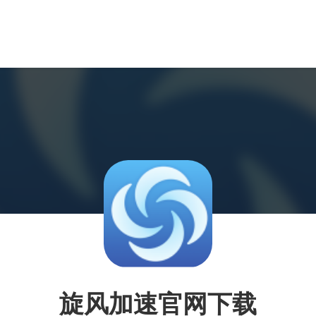
旋风加速官网下载