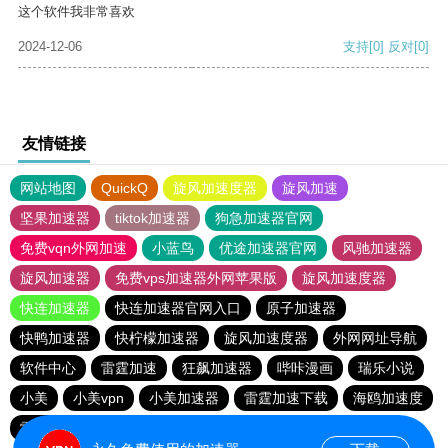
这个软件我非常喜欢
2024-12-06
支持
[0]
反对
[0]
友情链接
网站地图
QuickQ
旋风加速度器
旋风加速
坚果加速器
tiktok加速器
狗急加速器官网
免费vqn外网加速
小蓝鸟
优途加速器官网
风驰加速器
旋风加速器
免费vps加速器外网苹果版
旋风加速度器
快连加速器
快连加速器官网入口
原子加速器
快鸭加速器
快柠檬加速器
旋风加速度器
外网网址导航
软件中心
雷霆加速
狂飙加速器
哔咔漫画
瑞乐小说
小美
小美vpn
小美加速器
雷霆加速下载
海鸥加速度
雷霆加速版ins
海鸥加速器下载
雷霆加速