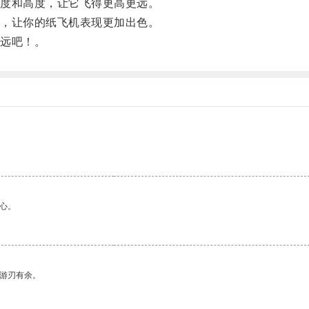
度和高度，让它飞得更高更远。
，让你的纸飞机表现更加出色。
远吧！。
心。
中游刃有余。