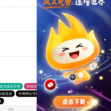
支持
[0]
反对
[0]
支持
[0]
反对
[0]
支持
[0]
反对
[0]
途加速器官网
风驰加速器
旋风加速器
加速度器
外网网址导航
软件中心
雷霆加速
狂飙加速器
速