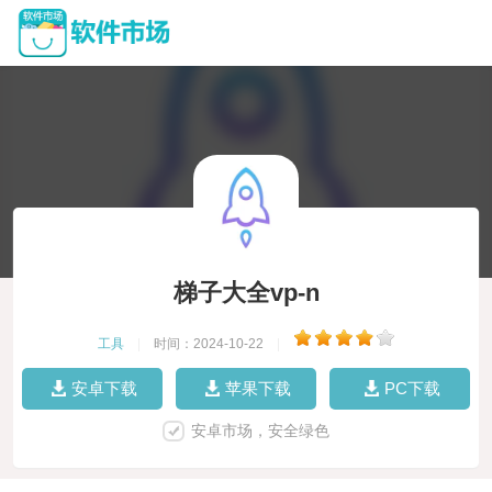
梯子大全vp-n
工具
|
时间：2024-10-22
|
安卓下载
苹果下载
PC下载
安卓市场，安全绿色