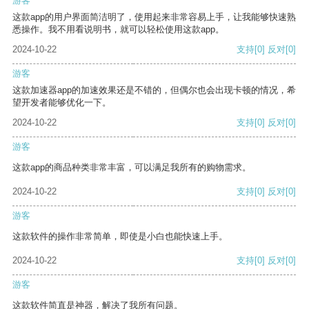
游客
这款app的用户界面简洁明了，使用起来非常容易上手，让我能够快速熟
悉操作。我不用看说明书，就可以轻松使用这款app。
2024-10-22
支持
[0]
反对
[0]
游客
这款加速器app的加速效果还是不错的，但偶尔也会出现卡顿的情况，希
望开发者能够优化一下。
2024-10-22
支持
[0]
反对
[0]
游客
这款app的商品种类非常丰富，可以满足我所有的购物需求。
2024-10-22
支持
[0]
反对
[0]
游客
这款软件的操作非常简单，即使是小白也能快速上手。
2024-10-22
支持
[0]
反对
[0]
游客
这款软件简直是神器，解决了我所有问题。