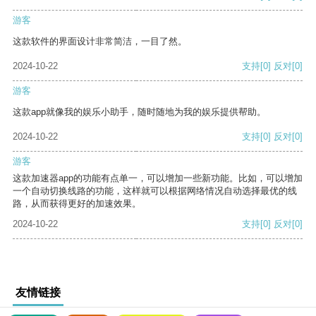
游客
这款软件的界面设计非常简洁，一目了然。
2024-10-22
支持
[0]
反对
[0]
游客
这款app就像我的娱乐小助手，随时随地为我的娱乐提供帮助。
2024-10-22
支持
[0]
反对
[0]
游客
这款加速器app的功能有点单一，可以增加一些新功能。比如，可以增加
一个自动切换线路的功能，这样就可以根据网络情况自动选择最优的线
路，从而获得更好的加速效果。
2024-10-22
支持
[0]
反对
[0]
友情链接