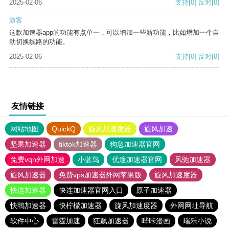
2025-02-06
支持
[0]
反对
[0]
游客
这款加速器app的功能有点单一，可以增加一些新功能，比如增加一个自
动切换线路的功能。
2025-02-06
支持
[0]
反对
[0]
友情链接
网站地图
QuickQ
旋风加速度器
旋风加速
坚果加速器
tiktok加速器
狗急加速器官网
免费vqn外网加速
小蓝鸟
优途加速器官网
风驰加速器
旋风加速器
免费vps加速器外网苹果版
旋风加速度器
快连加速器
快连加速器官网入口
原子加速器
快鸭加速器
快柠檬加速器
旋风加速度器
外网网址导航
软件中心
雷霆加速
狂飙加速器
哔咔漫画
瑞乐小说