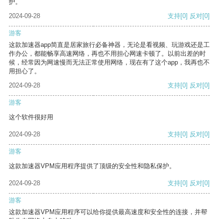
护。
2024-09-28
支持
[0]
反对
[0]
游客
这款加速器app简直是居家旅行必备神器，无论是看视频、玩游戏还是工
作办公，都能畅享高速网络，再也不用担心网速卡顿了。以前出差的时
候，经常因为网速慢而无法正常使用网络，现在有了这个app，我再也不
用担心了。
2024-09-28
支持
[0]
反对
[0]
游客
这个软件很好用
2024-09-28
支持
[0]
反对
[0]
游客
这款加速器VPM应用程序提供了顶级的安全性和隐私保护。
2024-09-28
支持
[0]
反对
[0]
游客
这款加速器VPM应用程序可以给你提供最高速度和安全性的连接，并帮