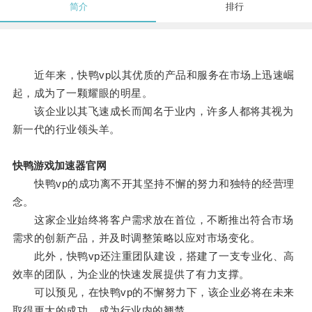
简介
排行
近年来，快鸭vp以其优质的产品和服务在市场上迅速崛
起，成为了一颗耀眼的明星。
该企业以其飞速成长而闻名于业内，许多人都将其视为
新一代的行业领头羊。
快鸭游戏加速器官网
快鸭vp的成功离不开其坚持不懈的努力和独特的经营理
念。
这家企业始终将客户需求放在首位，不断推出符合市场
需求的创新产品，并及时调整策略以应对市场变化。
此外，快鸭vp还注重团队建设，搭建了一支专业化、高
效率的团队，为企业的快速发展提供了有力支撑。
可以预见，在快鸭vp的不懈努力下，该企业必将在未来
取得更大的成功，成为行业内的翘楚。