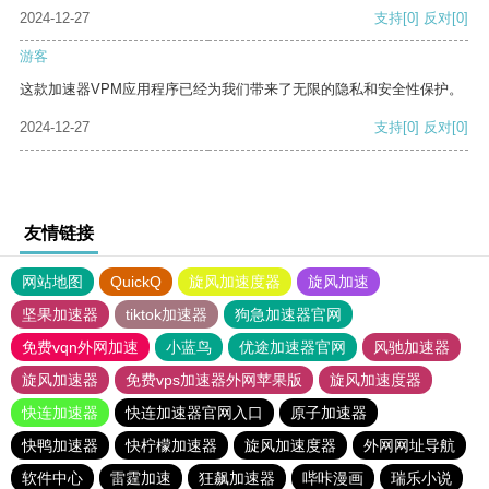
2024-12-27
支持
[0]
反对
[0]
游客
这款加速器VPM应用程序已经为我们带来了无限的隐私和安全性保护。
2024-12-27
支持
[0]
反对
[0]
友情链接
网站地图
QuickQ
旋风加速度器
旋风加速
坚果加速器
tiktok加速器
狗急加速器官网
免费vqn外网加速
小蓝鸟
优途加速器官网
风驰加速器
旋风加速器
免费vps加速器外网苹果版
旋风加速度器
快连加速器
快连加速器官网入口
原子加速器
快鸭加速器
快柠檬加速器
旋风加速度器
外网网址导航
软件中心
雷霆加速
狂飙加速器
哔咔漫画
瑞乐小说