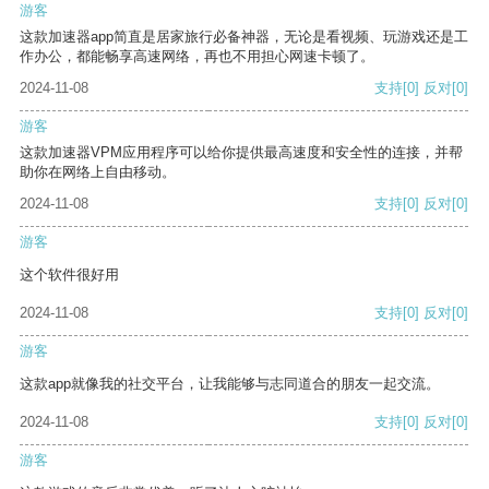
游客
这款加速器app简直是居家旅行必备神器，无论是看视频、玩游戏还是工
作办公，都能畅享高速网络，再也不用担心网速卡顿了。
2024-11-08
支持
[0]
反对
[0]
游客
这款加速器VPM应用程序可以给你提供最高速度和安全性的连接，并帮
助你在网络上自由移动。
2024-11-08
支持
[0]
反对
[0]
游客
这个软件很好用
2024-11-08
支持
[0]
反对
[0]
游客
这款app就像我的社交平台，让我能够与志同道合的朋友一起交流。
2024-11-08
支持
[0]
反对
[0]
游客