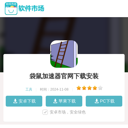
袋鼠加速器官网下载安装
工具
|
时间：2024-11-08
|
安卓下载
苹果下载
PC下载
安卓市场，安全绿色