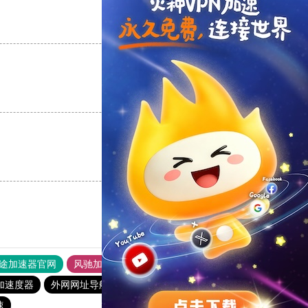
支持
[0]
反对
[0]
支持
[0]
反对
[0]
支持
[0]
反对
[0]
途加速器官网
风驰加速器
旋风加速器
加速度器
外网网址导航
软件中心
雷霆加速
狂飙加速器
速