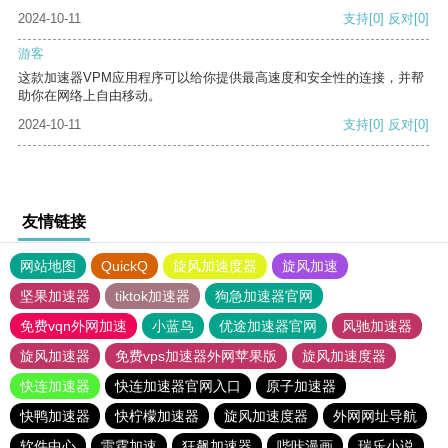
2024-10-11
支持
[0]
反对
[0]
游客
这款加速器VPM应用程序可以给你提供最高速度和安全性的连接，并帮
助你在网络上自由移动。
2024-10-11
支持
[0]
反对
[0]
友情链接
网站地图
QuickQ
旋风加速度器
旋风加速
坚果加速器
tiktok加速器
狗急加速器官网
免费vqn外网加速
小蓝鸟
优途加速器官网
风驰加速器
旋风加速器
免费vps加速器外网苹果版
旋风加速度器
快连加速器
快连加速器官网入口
原子加速器
快鸭加速器
快柠檬加速器
旋风加速度器
外网网址导航
软件中心
雷霆加速
狂飙加速器
哔咔漫画
瑞乐小说