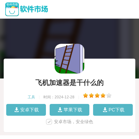
飞机加速器是干什么的
工具
|
时间：2024-12-28
|
安卓下载
苹果下载
PC下载
安卓市场，安全绿色