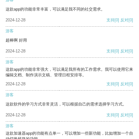
这款app的功能非常丰富，可以满足我不同的社交需求。
2024-12-28
支持
[0]
反对
[0]
游客
超棒啊 好用
2024-12-28
支持
[0]
反对
[0]
游客
这款app的功能非常强大，可以满足我所有的工作需求。我可以使用它来
编辑文档、制作演示文稿、管理日程安排等。
2024-12-28
支持
[0]
反对
[0]
游客
这款软件的学习方式非常灵活，可以根据自己的需求选择学习方式。
2024-12-28
支持
[0]
反对
[0]
游客
这款加速器app的功能有点单一，可以增加一些新功能，比如增加一个自
动切换线路的功能。