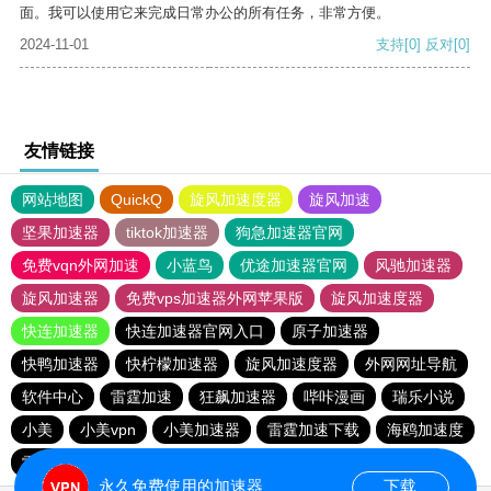
面。我可以使用它来完成日常办公的所有任务，非常方便。
2024-11-01
支持
[0]
反对
[0]
友情链接
网站地图
QuickQ
旋风加速度器
旋风加速
坚果加速器
tiktok加速器
狗急加速器官网
免费vqn外网加速
小蓝鸟
优途加速器官网
风驰加速器
旋风加速器
免费vps加速器外网苹果版
旋风加速度器
快连加速器
快连加速器官网入口
原子加速器
快鸭加速器
快柠檬加速器
旋风加速度器
外网网址导航
软件中心
雷霆加速
狂飙加速器
哔咔漫画
瑞乐小说
小美
小美vpn
小美加速器
雷霆加速下载
海鸥加速度
雷霆加速版ins
海鸥加速器下载
雷霆加速
永久免费使用的加速器
下载