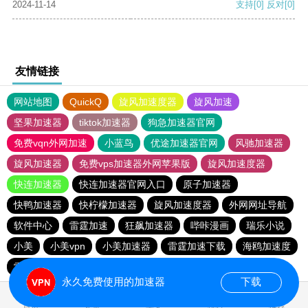
2024-11-14
支持
[0]
反对
[0]
友情链接
网站地图
QuickQ
旋风加速度器
旋风加速
坚果加速器
tiktok加速器
狗急加速器官网
免费vqn外网加速
小蓝鸟
优途加速器官网
风驰加速器
旋风加速器
免费vps加速器外网苹果版
旋风加速度器
快连加速器
快连加速器官网入口
原子加速器
快鸭加速器
快柠檬加速器
旋风加速度器
外网网址导航
软件中心
雷霆加速
狂飙加速器
哔咔漫画
瑞乐小说
小美
小美vpn
小美加速器
雷霆加速下载
海鸥加速度
雷霆加速版ins
海鸥加速器下载
雷霆加速
永久免费使用的加速器
下载
0.023149s
首页
安卓
苹果
排行
推荐