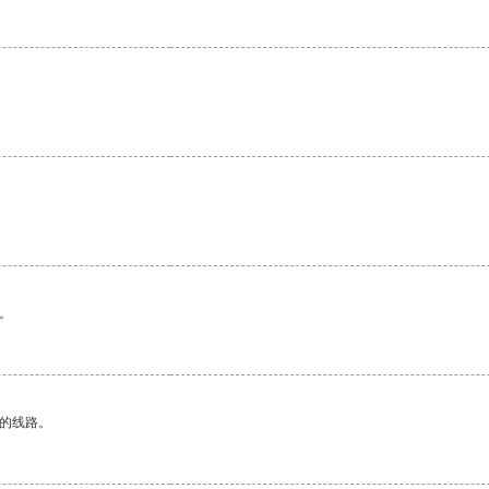
。
区的线路。