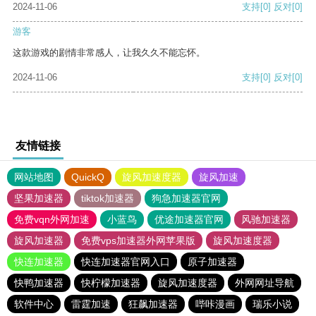
2024-11-06
支持
[0]
反对
[0]
游客
这款游戏的剧情非常感人，让我久久不能忘怀。
2024-11-06
支持
[0]
反对
[0]
友情链接
网站地图
QuickQ
旋风加速度器
旋风加速
坚果加速器
tiktok加速器
狗急加速器官网
免费vqn外网加速
小蓝鸟
优途加速器官网
风驰加速器
旋风加速器
免费vps加速器外网苹果版
旋风加速度器
快连加速器
快连加速器官网入口
原子加速器
快鸭加速器
快柠檬加速器
旋风加速度器
外网网址导航
软件中心
雷霆加速
狂飙加速器
哔咔漫画
瑞乐小说