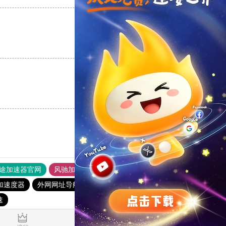
支持
[0]
反对
[0]
支持
[0]
反对
[0]
途加速器官网
风驰加速器
旋风加速器
加速度器
外网网址导航
软件中心
雷霆加速
狂飙加速器
速