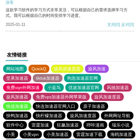
游客
这款学习软件的学习方式非常灵活，可以根据自己的需求选择学习方
式。我可以根据自己的时间安排学习进度。
2025-01-11
支持
[0]
反对
[0]
友情链接
网站地图
QuickQ
旋风加速度器
旋风加速
坚果加速器
tiktok加速器
狗急加速器官网
免费vqn外网加速
小蓝鸟
优途加速器官网
风驰加速器
旋风加速器
免费vps加速器外网苹果版
旋风加速度器
快连加速器
快连加速器官网入口
原子加速器
快鸭加速器
快柠檬加速器
旋风加速度器
外网网址导航
软件中心
雷霆加速
狂飙加速器
哔咔漫画
瑞乐小说
小美
小美vpn
小美加速器
雷霆加速下载
海鸥加速度