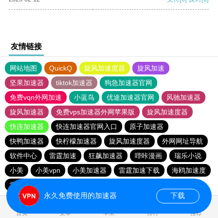
友情链接
网站地图
QuickQ
旋风加速度器
旋风加速
坚果加速器
tiktok加速器
狗急加速器官网
免费vqn外网加速
小蓝鸟
优途加速器官网
风驰加速器
旋风加速器
免费vps加速器外网苹果版
旋风加速度器
快连加速器
快连加速器官网入口
原子加速器
快鸭加速器
快柠檬加速器
旋风加速度器
外网网址导航
软件中心
雷霆加速
狂飙加速器
哔咔漫画
瑞乐小说
小美
小美vpn
小美加速器
雷霆加速下载
海鸥加速度
雷霆加速版ins
海鸥加速器下载
雷霆加速
永久免费使用的加速器
下载
首页
安卓
苹果
排行
推荐