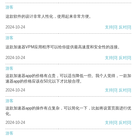
游客
这款软件的设计非常人性化，使用起来非常方便。
2024-10-24
支持
[0]
反对
[0]
游客
这款加速器VPM应用程序可以给你提供最高速度和安全性的连接。
2024-10-24
支持
[0]
反对
[0]
游客
这款加速器app的价格有点贵，可以适当降低一些。我个人觉得，一款加
速器app的价格应该在50元以下才比较合理。
2024-10-24
支持
[0]
反对
[0]
游客
这款加速器app的操作有点复杂，可以简化一下，比如将设置页面进行优
化。
2024-10-24
支持
[0]
反对
[0]
游客