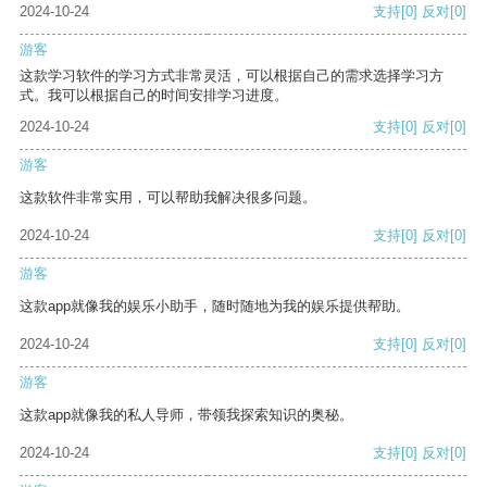
2024-10-24
支持
[0]
反对
[0]
游客
这款学习软件的学习方式非常灵活，可以根据自己的需求选择学习方
式。我可以根据自己的时间安排学习进度。
2024-10-24
支持
[0]
反对
[0]
游客
这款软件非常实用，可以帮助我解决很多问题。
2024-10-24
支持
[0]
反对
[0]
游客
这款app就像我的娱乐小助手，随时随地为我的娱乐提供帮助。
2024-10-24
支持
[0]
反对
[0]
游客
这款app就像我的私人导师，带领我探索知识的奥秘。
2024-10-24
支持
[0]
反对
[0]