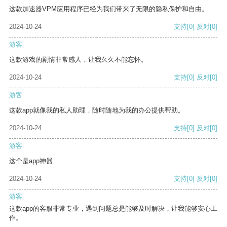
这款加速器VPM应用程序已经为我们带来了无限的隐私保护和自由。
2024-10-24
支持
[0]
反对
[0]
游客
这款游戏的剧情非常感人，让我久久不能忘怀。
2024-10-24
支持
[0]
反对
[0]
游客
这款app就像我的私人助理，随时随地为我的办公提供帮助。
2024-10-24
支持
[0]
反对
[0]
游客
这个是app神器
2024-10-24
支持
[0]
反对
[0]
游客
这款app的客服非常专业，遇到问题总是能够及时解决，让我能够安心工
作。