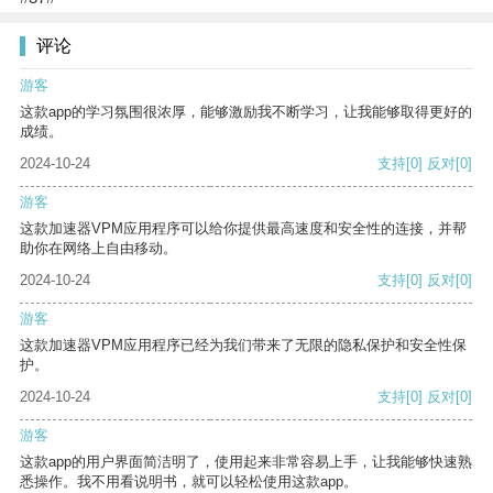
评论
游客
这款app的学习氛围很浓厚，能够激励我不断学习，让我能够取得更好的
成绩。
2024-10-24
支持
[0]
反对
[0]
游客
这款加速器VPM应用程序可以给你提供最高速度和安全性的连接，并帮
助你在网络上自由移动。
2024-10-24
支持
[0]
反对
[0]
游客
这款加速器VPM应用程序已经为我们带来了无限的隐私保护和安全性保
护。
2024-10-24
支持
[0]
反对
[0]
游客
这款app的用户界面简洁明了，使用起来非常容易上手，让我能够快速熟
悉操作。我不用看说明书，就可以轻松使用这款app。