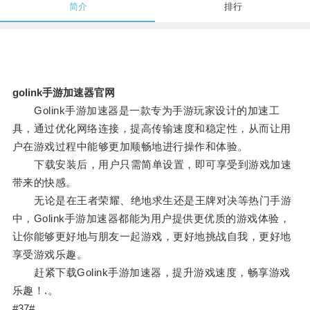
简介
排行
golink手游加速器官网
Golink手游加速器是一款专为手游玩家设计的加速工
具，通过优化网络连接，提高传输速度和稳定性，从而让用
户在游戏过程中能够更加顺畅地进行操作和体验。
下载安装后，用户只需简单设置，即可享受到游戏加速
带来的快感。
无论是在王者荣耀、绝地求生还是王牌对决等热门手游
中，Golink手游加速器都能为用户提供更优质的游戏体验，
让你能够更好地与朋友一起游戏，更好地挑战自我，更好地
享受游戏乐趣。
赶紧下载Golink手游加速器，提升游戏速度，畅享游戏
乐趣！.。
#37#