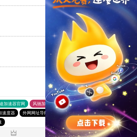
支持
[0]
反对
[0]
支持
[0]
反对
[0]
途加速器官网
风驰加速器
旋风加速器
加速度器
外网网址导航
软件中心
雷霆加速
狂飙加速器
速