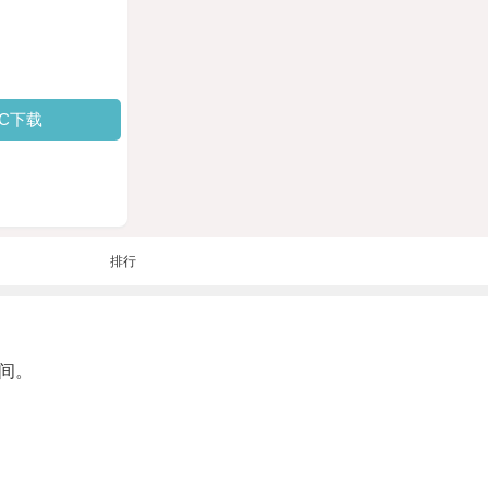
PC下载
排行
间。