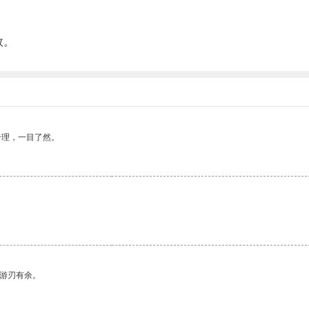
效。
合理，一目了然。
中游刃有余。