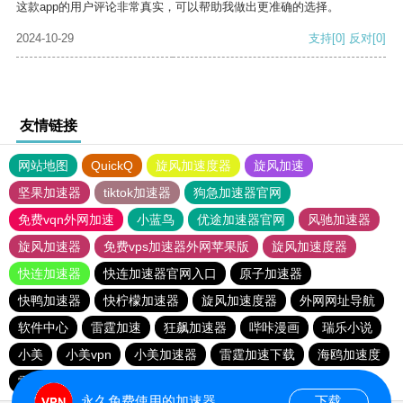
这款app的用户评论非常真实，可以帮助我做出更准确的选择。
2024-10-29
支持
[0]
反对
[0]
友情链接
网站地图
QuickQ
旋风加速度器
旋风加速
坚果加速器
tiktok加速器
狗急加速器官网
免费vqn外网加速
小蓝鸟
优途加速器官网
风驰加速器
旋风加速器
免费vps加速器外网苹果版
旋风加速度器
快连加速器
快连加速器官网入口
原子加速器
快鸭加速器
快柠檬加速器
旋风加速度器
外网网址导航
软件中心
雷霆加速
狂飙加速器
哔咔漫画
瑞乐小说
小美
小美vpn
小美加速器
雷霆加速下载
海鸥加速度
雷霆加速版ins
海鸥加速器下载
雷霆加速
永久免费使用的加速器
下载