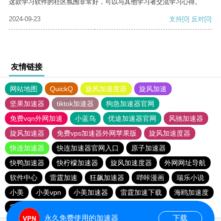
这款学习软件的社区氛围非常好，可以与其他学习者交流学习心得。
2024-09-23
支持
[0]
反对
[0]
友情链接
网站地图
QuickQ
旋风加速度器
旋风加速
坚果加速器
tiktok加速器
狗急加速器官网
免费vqn外网加速
小蓝鸟
优途加速器官网
风驰加速器
旋风加速器
免费vps加速器外网苹果版
旋风加速度器
快连加速器
快连加速器官网入口
原子加速器
快鸭加速器
快柠檬加速器
旋风加速度器
外网网址导航
软件中心
雷霆加速
狂飙加速器
哔咔漫画
瑞乐小说
小美
小美vpn
小美加速器
雷霆加速下载
海鸥加速度
雷霆加速版ins
海鸥加速器下载
雷霆加速
永久免费使用的加速器
下载