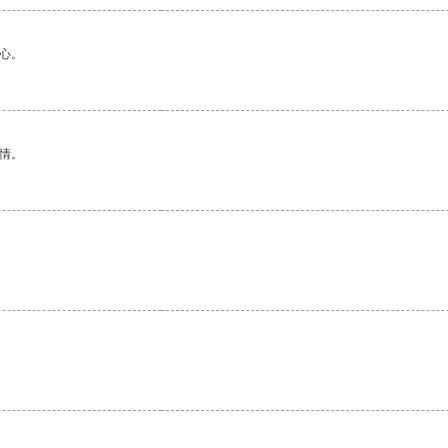
心。
情。