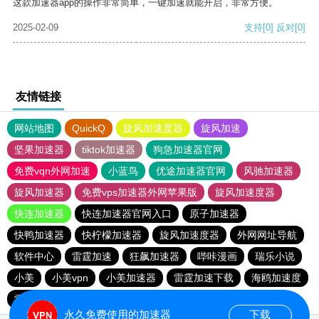
这款加速器app的操作非常简单，一键加速就能开启，非常方便。
2025-02-09
支持
[0]
反对
[0]
友情链接
网站地图
QuickQ
旋风加速度器
旋风加速
坚果加速器
tiktok加速器
狗急加速器官网
免费vqn外网加速
小蓝鸟
优途加速器官网
风驰加速器
旋风加速器
免费vps加速器外网苹果版
旋风加速度器
快连加速器
快连加速器官网入口
原子加速器
快鸭加速器
快柠檬加速器
旋风加速度器
外网网址导航
软件中心
雷霆加速
狂飙加速器
哔咔漫画
瑞乐小说
小美
小美vpn
小美加速器
雷霆加速下载
海鸥加速度
雷霆加速版ins
海鸥加速器下载
雷霆加速
永久免费使用的加速器
下载