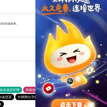
支持
[0]
反对
[0]
好的加速效果。
支持
[0]
反对
[0]
支持
[0]
反对
[0]
途加速器官网
风驰加速器
旋风加速器
加速度器
外网网址导航
软件中心
雷霆加速
狂飙加速器
速