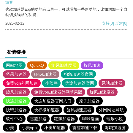
游客
这款加速器app的功能有点单一，可以增加一些新功能，比如增加一个自
动切换线路的功能。
2025-02-12
支持
[0]
反对
[0]
友情链接
网站地图
QuickQ
旋风加速度器
旋风加速
坚果加速器
tiktok加速器
狗急加速器官网
免费vqn外网加速
小蓝鸟
优途加速器官网
风驰加速器
旋风加速器
免费vps加速器外网苹果版
旋风加速度器
快连加速器
快连加速器官网入口
原子加速器
快鸭加速器
快柠檬加速器
旋风加速度器
外网网址导航
软件中心
雷霆加速
狂飙加速器
哔咔漫画
瑞乐小说
小美
小美vpn
小美加速器
雷霆加速下载
海鸥加速度