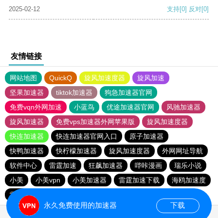
2025-02-12
支持
[0]
反对
[0]
友情链接
网站地图
QuickQ
旋风加速度器
旋风加速
坚果加速器
tiktok加速器
狗急加速器官网
免费vqn外网加速
小蓝鸟
优途加速器官网
风驰加速器
旋风加速器
免费vps加速器外网苹果版
旋风加速度器
快连加速器
快连加速器官网入口
原子加速器
快鸭加速器
快柠檬加速器
旋风加速度器
外网网址导航
软件中心
雷霆加速
狂飙加速器
哔咔漫画
瑞乐小说
小美
小美vpn
小美加速器
雷霆加速下载
海鸥加速度
雷霆加速版ins
海鸥加速器下载
雷霆加速
永久免费使用的加速器
下载