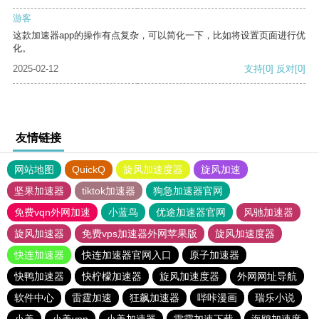
游客
这款加速器app的操作有点复杂，可以简化一下，比如将设置页面进行优
化。
2025-02-12
支持
[0]
反对
[0]
友情链接
网站地图
QuickQ
旋风加速度器
旋风加速
坚果加速器
tiktok加速器
狗急加速器官网
免费vqn外网加速
小蓝鸟
优途加速器官网
风驰加速器
旋风加速器
免费vps加速器外网苹果版
旋风加速度器
快连加速器
快连加速器官网入口
原子加速器
快鸭加速器
快柠檬加速器
旋风加速度器
外网网址导航
软件中心
雷霆加速
狂飙加速器
哔咔漫画
瑞乐小说