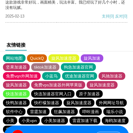
这款游戏非常好玩，画面精美，玩法丰富。我已经玩了好几个小时，还
没有玩腻。
2025-02-13
支持
[0]
反对
[0]
友情链接
网站地图
QuickQ
旋风加速度器
旋风加速
坚果加速器
tiktok加速器
狗急加速器官网
免费vqn外网加速
小蓝鸟
优途加速器官网
风驰加速器
旋风加速器
免费vps加速器外网苹果版
旋风加速度器
快连加速器
快连加速器官网入口
原子加速器
快鸭加速器
快柠檬加速器
旋风加速度器
外网网址导航
软件中心
雷霆加速
狂飙加速器
哔咔漫画
瑞乐小说
小美
小美vpn
小美加速器
雷霆加速下载
海鸥加速度
雷霆加速版ins
海鸥加速器下载
雷霆加速