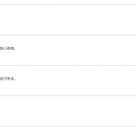
够放心购物。
中游刃有余。