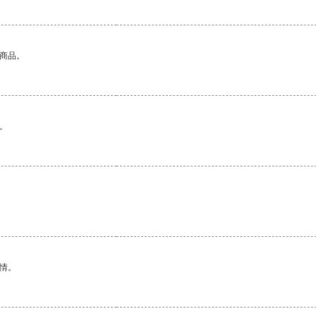
的商品。
。
情。