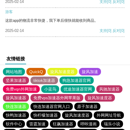
2025-02-14
支持
[0]
反对
[0]
游客
这款app的物流非常快捷，我下单后很快就能收到商品。
2025-02-14
支持
[0]
反对
[0]
友情链接
网站地图
QuickQ
旋风加速度器
旋风加速
坚果加速器
tiktok加速器
狗急加速器官网
免费vqn外网加速
小蓝鸟
优途加速器官网
风驰加速器
旋风加速器
免费vps加速器外网苹果版
旋风加速度器
快连加速器
快连加速器官网入口
原子加速器
快鸭加速器
快柠檬加速器
旋风加速度器
外网网址导航
软件中心
雷霆加速
狂飙加速器
哔咔漫画
瑞乐小说