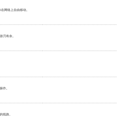
你在网络上自由移动。
中游刃有余。
悉操作。
区的线路。